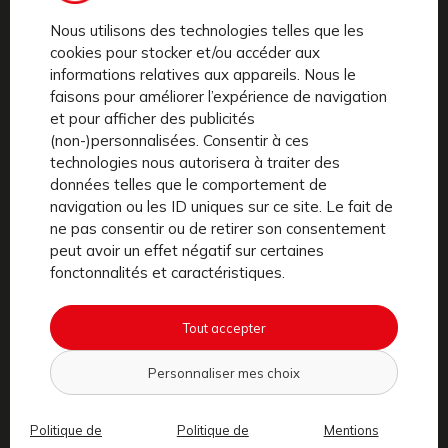
Nous utilisons des technologies telles que les
cookies pour stocker et/ou accéder aux
EASY 6 MOIS
informations relatives aux appareils. Nous le
faisons pour améliorer l’expérience de navigation
Économisez de 48€ à 240€/an en
et pour afficher des publicités
fonction de votre vélo
(non-)personnalisées. Consentir à ces
technologies nous autorisera à traiter des
Durée : 6 mois minimum, en tacite
données telles que le comportement de
reconduction
navigation ou les ID uniques sur ce site. Le fait de
ne pas consentir ou de retirer son consentement
peut avoir un effet négatif sur certaines
fonctonnalités et caractéristiques.
ECO 12 MOIS
Tout accepter
Économisez de 120€ à plus de 300€/an
en fonction de votre vélo
Personnaliser mes choix
Durée : 12 mois minimum, en tacite
reconduction
Politique de
Politique de
Mentions