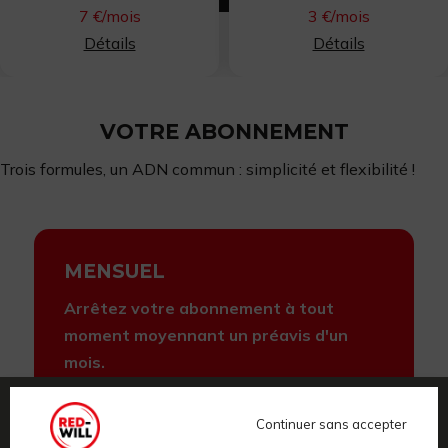
7 €/mois
3 €/mois
Détails
Détails
VOTRE ABONNEMENT
Trois formules, un ADN commun : simplicité et flexibilité !
MENSUEL
Arrêtez votre abonnement à tout
moment moyennant un préavis d'un
mois.
Durée : 1 mois minimum, en tacite
reconduction
Continuer sans accepter