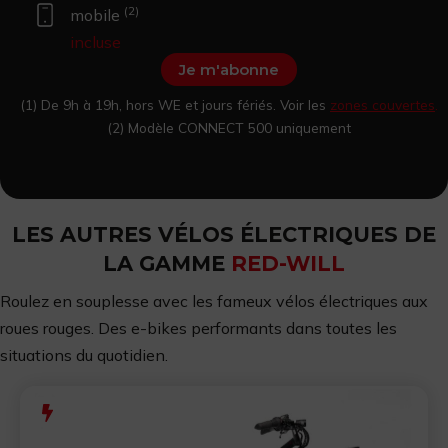
(2)
mobile
incluse
Je m'abonne
(1) De 9h à 19h, hors WE et jours fériés. Voir les
zones couvertes
.
(2) Modèle CONNECT 500 uniquement
LES AUTRES VÉLOS ÉLECTRIQUES DE
LA GAMME
RED-WILL
Roulez en souplesse avec les fameux vélos électriques aux
roues rouges. Des e-bikes performants dans toutes les
situations du quotidien.