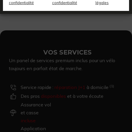
confidentialité
confidentialité
légales
VOS SERVICES
Un panel de services premium inclus pour un vélo
toujours
en parfait état de marche.
(1)
Service rapide :
réparation J+1
à domicile
Des pros
disponibles
et à votre écoute
Assurance vol
et casse
incluse
Application