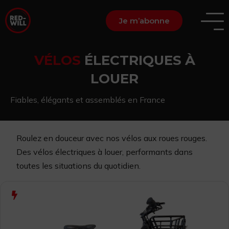
Je m’abonne
VÉLOS
ÉLECTRIQUES À
LOUER
Fiables, élégants et assemblés en France
Roulez en douceur avec nos vélos aux roues rouges.
Des vélos
électriques à louer,
performants dans
toutes les situations du quotidien.