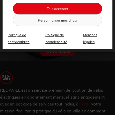
Tout accepter
Personnaliser mes choix
Je suis contacté dans les 48h,
pour
organiser ma
Politique de
Politique de
Mentions
livraison.
confidentialité
confidentialité
légales
Je m'abonne
RED-WILL est un service premium de location de vélos
électriques en abonnement mensuel, sans engagement,
avec un package de services tout inclus, à
Paris
.
Notre
mission, faciliter la pratique du vélo en ville en gommant