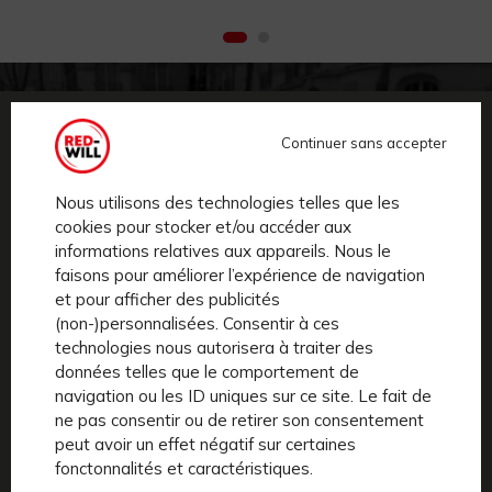
COMMENT
ÇA MARCHE ?
Continuer sans accepter
Simple. Rapide. Efficace.
Nous utilisons des technologies telles que les
cookies pour stocker et/ou accéder aux
informations relatives aux appareils. Nous le
faisons pour améliorer l’expérience de navigation
et pour afficher des publicités
Je choisis ma ville, mon vélo électrique et mes
(non-)personnalisées. Consentir à ces
accessoires.
technologies nous autorisera à traiter des
données telles que le comportement de
navigation ou les ID uniques sur ce site. Le fait de
ne pas consentir ou de retirer son consentement
peut avoir un effet négatif sur certaines
Je sélectionne ma formule et je m’abonne en ligne
fonctonnalités et caractéristiques.
en 3 min.