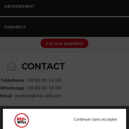
ABONNEMENT
PAIEMENT
J'ai une question
CONTACT
Téléphone
: 09 80 80 10 09
Whatsapp
: 09 80 80 10 09
Email
: contact@red-will.com
Du lundi au vendredi, de 9h à 19h.
Continuer sans accepter
Nom
*