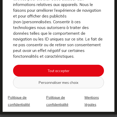
en entreprise peut vous permettre de financer une
informations relatives aux appareils. Nous le
faisons pour améliorer l’expérience de navigation
grande partie des frais liés à la location ou à l’achat
et pour afficher des publicités
d’un vélo électrique.
(non-)personnalisées. Consentir à ces
technologies nous autorisera à traiter des
données telles que le comportement de
navigation ou les ID uniques sur ce site. Le fait de
RED-WILL : la solution
ne pas consentir ou de retirer son consentement
idéale avec le forfait
peut avoir un effet négatif sur certaines
fonctonnalités et caractéristiques.
mobilités durables
Tout accepter
Si vous souhaitez opter pour un vélo électrique pour vos
trajets domicile-travail, l’abonnement RED-WILL est une
Personnaliser mes choix
excellente solution. Grâce à
RED-WILL
, vous pouvez
profiter d’un vélo électrique de qualité, performant et
Politique de
Politique de
Mentions
sécurisé, sans les inconvénients liés à l’entretien ou la
confidentialité
confidentialité
légales
gestion du vol.