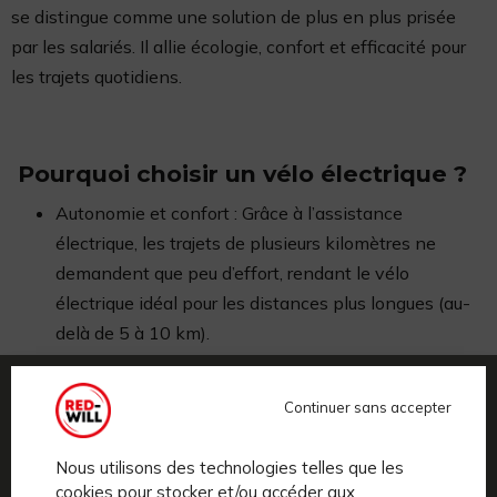
se distingue comme une solution de plus en plus prisée
par les salariés. Il allie écologie, confort et efficacité pour
les trajets quotidiens.
Pourquoi choisir un vélo électrique ?
Autonomie et confort : Grâce à l’assistance
électrique, les trajets de plusieurs kilomètres ne
demandent que peu d’effort, rendant le vélo
électrique idéal pour les distances plus longues (au-
delà de 5 à 10 km).
Adapté aux trajets en ville : Les vélos électriques
permettent d’éviter les embouteillages tout en étant
Continuer sans accepter
rapides et faciles à garer, un atout pour les
déplacements urbains.
Nous utilisons des technologies telles que les
Primes mobilités durables : Ce forfait vélo électrique
cookies pour stocker et/ou accéder aux