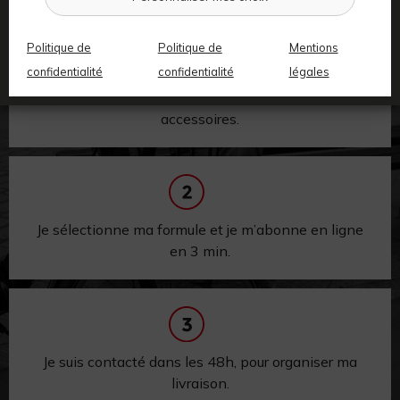
Politique de
Politique de
Mentions
confidentialité
confidentialité
légales
Je choisis ma ville, mon vélo électrique et mes
accessoires.
Je sélectionne ma formule et je m’abonne en ligne
en 3 min.
Je suis contacté dans les 48h,
pour
organiser ma
livraison.