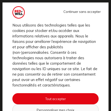
Continuer sans accepter
ECITY
Le RED-WILL le plus joueur. Sécurité, performance et
Nous utilisons des technologies telles que les
cookies pour stocker et/ou accéder aux
confort RED-WILL, avec un petit bonus d’agilité pour
informations relatives aux appareils. Nous le
se distinguer. Grâce à...
faisons pour améliorer l’expérience de navigation
et pour afficher des publicités
Découvrir
(non-)personnalisées. Consentir à ces
technologies nous autorisera à traiter des
données telles que le comportement de
navigation ou les ID uniques sur ce site. Le fait de
ne pas consentir ou de retirer son consentement
peut avoir un effet négatif sur certaines
fonctonnalités et caractéristiques.
COMMENT
ÇA MARCHE ?
Tout accepter
Simple. Rapide. Efficace.
Personnaliser mes choix