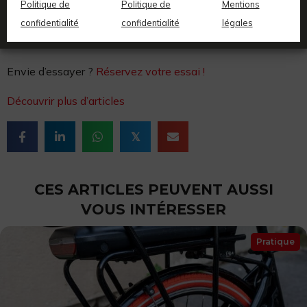
transport. C’est une véritable opportunité de faire du sport,
Politique de
Politique de
Mentions
d’améliorer votre santé, et de profiter de vos trajets. Alors,
confidentialité
confidentialité
légales
prêt à pédaler vers une vie plus active ?
Envie d’essayer ?
Réservez votre essai !
Découvrir plus d’articles
𝕏
CES ARTICLES PEUVENT AUSSI
VOUS INTÉRESSER
Pratique