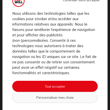
Red-Will
propose une solution d’abonnement mensuel
complète et flexible, disponible à Paris et Lyon.
Nous utilisons des technologies telles que les
Avec Red-Will, vous bénéficiez :
cookies pour stocker et/ou accéder aux
d’un
vélo électrique
sûr, confortable et performant,
informations relatives aux appareils. Nous le
faisons pour améliorer l’expérience de navigation
d’une
assurance
et d’une
maintenance incluse
,
et pour afficher des publicités
pour ne plus avoir à gérer les réparations ou les
(non-)personnalisées. Consentir à ces
imprévus,
technologies nous autorisera à traiter des
d’une liberté totale : roulez sereinement toute
données telles que le comportement de
navigation ou les ID uniques sur ce site. Le fait de
l’année, quelles que soient les conditions.
ne pas consentir ou de retirer son consentement
peut avoir un effet négatif sur certaines
Adopter un vélo électrique n’a jamais été aussi simple et
fonctonnalités et caractéristiques.
sécurisé. Pourquoi attendre ? Transformez vos
déplacements quotidiens en une activité sportive et
Tout accepter
agréable avec
Red-Will
!
Personnaliser mes choix
Le vélo électrique est bien plus qu’un simple moyen de