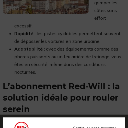
grimper les
côtes sans
effort
excessif.
Rapidité
: les pistes cyclables permettent souvent
de dépasser les voitures en zone urbaine.
Adaptabilité
: avec des équipements comme des
phares puissants ou un feu arrière de freinage, vous
êtes en sécurité, même dans des conditions
nocturnes.
L’abonnement Red-Will : la
solution idéale pour rouler
serein
Pour ceux qui veulent se mettre au vélo électrique en ville,
Continuer sans accepter