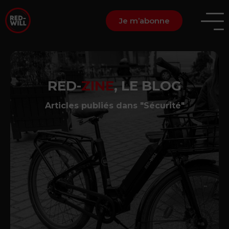
Je m’abonne
RED-
ZINE
, LE BLOG
Articles publiés dans "Sécurité"