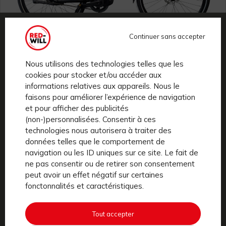
Continuer sans accepter
ECITY
Nous utilisons des technologies telles que les
Le RED-WILL le plus joueur. Sécurité, performance et
cookies pour stocker et/ou accéder aux
informations relatives aux appareils. Nous le
confort RED-WILL, avec un petit bonus d’agilité pour
faisons pour améliorer l’expérience de navigation
se distinguer. Grâce à...
et pour afficher des publicités
(non-)personnalisées. Consentir à ces
Découvrir
technologies nous autorisera à traiter des
données telles que le comportement de
navigation ou les ID uniques sur ce site. Le fait de
ne pas consentir ou de retirer son consentement
peut avoir un effet négatif sur certaines
fonctonnalités et caractéristiques.
COMMENT
Tout accepter