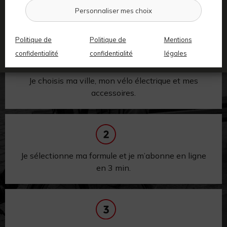
ÇA MARCHE ?
Personnaliser mes choix
Simple. Rapide. Efficace.
Politique de
Politique de
Mentions
confidentialité
confidentialité
légales
Je choisis ma ville, mon vélo électrique et mes
accessoires.
Je sélectionne ma formule et je m’abonne en ligne
en 3 min.