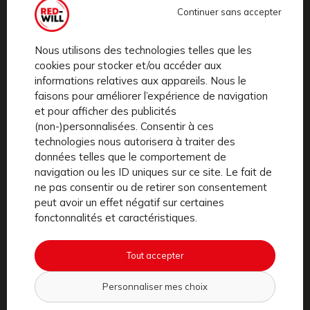
Continuer sans accepter
de freins à disque hydrauliques, d’un éclairage LED
puissant et d’un feu-stop arrière pour garantir votre
Nous utilisons des technologies telles que les
sécurité lors de vos trajets en ville.
cookies pour stocker et/ou accéder aux
informations relatives aux appareils. Nous le
faisons pour améliorer l’expérience de navigation
et pour afficher des publicités
Un service complet pour une totale
(non-)personnalisées. Consentir à ces
tranquillité d’esprit
technologies nous autorisera à traiter des
données telles que le comportement de
L’abonnement RED-WILL ne se limite pas à un vélo
navigation ou les ID uniques sur ce site. Le fait de
performant. En plus de la maintenance incluse, RED-WILL
ne pas consentir ou de retirer son consentement
offre une intervention ultra rapide à J+1 en cas de panne
peut avoir un effet négatif sur certaines
ou de problème technique. Plus besoin de vous soucier des
fonctonnalités et caractéristiques.
frais de maintenance ou des imprévus, l’
assurance et
l’entretien
sont pris en charge.
Tout accepter
En optant pour RED-WILL, vous choisissez la sérénité et
Personnaliser mes choix
un vélo électrique de haute qualité, idéal pour vos trajets