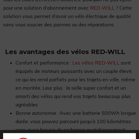
pour une solution d’abonnement avec
RED-WILL
? Cette
solution vous permet d’avoir un vélo électrique de qualité
sans vous soucier des pannes ou des réparations.
Les avantages des vélos RED-WILL
Confort et performance :
Les vélos RED-WILL
sont
équipés de moteurs puissants avec un couple élevé,
ce qui les rend parfaits pour les trajets en ville, même
en montée. Leur plus : la selle super confort et un
amorti des vélos qui rend vos trajets beaucoup plus
agréables
Bonne autonomie : Avec une batterie 500Wh longue
durée, vous pouvez parcourir jusqu’à 100 kilomètres
sans avoir besoin de recharger quotidiennement.
Sécurité optimale : Les vélos RED-WILL sont dotés