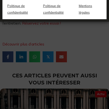
domicile-travail en ville. C’est une solution clé en main qui
Politique de
Politique de
Mentions
vous permet de profiter des avantages d’un vélo électrique
confidentialité
confidentialité
légales
performant sans les inconvénients liés à la propriété et à
l’entretien.
Réservez votre essai !
Découvrir plus d’articles
𝕏
CES ARTICLES PEUVENT AUSSI
VOUS INTÉRESSER
Actu