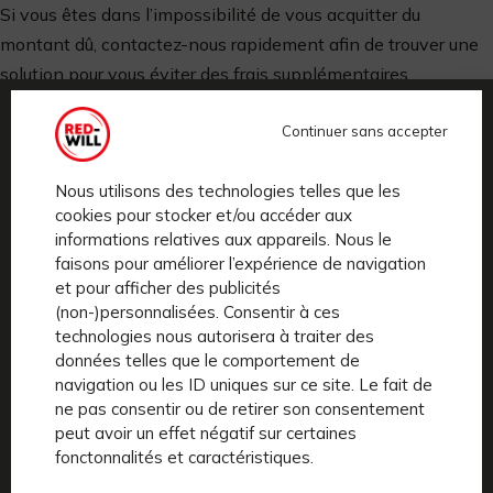
Si vous êtes dans l’impossibilité de vous acquitter du
montant dû, contactez-nous rapidement afin de trouver une
solution pour vous éviter des frais supplémentaires.
Pour plus d’infos, consultez nos
CGL
.
Continuer sans accepter
Nous utilisons des technologies telles que les
cookies pour stocker et/ou accéder aux
informations relatives aux appareils. Nous le
faisons pour améliorer l’expérience de navigation
et pour afficher des publicités
(non-)personnalisées. Consentir à ces
technologies nous autorisera à traiter des
données telles que le comportement de
RED-WILL est un service premium de location de vélos
navigation ou les ID uniques sur ce site. Le fait de
électriques en abonnement mensuel, sans engagement,
ne pas consentir ou de retirer son consentement
avec un package de services tout inclus, à
Paris
.
Notre
peut avoir un effet négatif sur certaines
mission, faciliter la pratique du vélo en ville en gommant
fonctonnalités et caractéristiques.
toutes les contraintes.