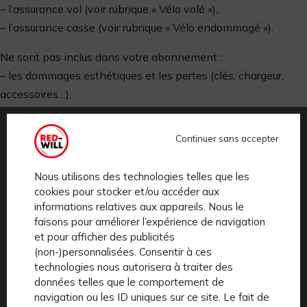
– l’assurance vol (voir rubrique « Vélo volé »),
– l’assurance casse (voir rubrique « Vélo endommagé »).
Ne sont pas inclus dans votre abonnement :
– les dommages esthétiques et les pertes (clés, chargeur,
accessoires…),
– les frais de déplacements hors zone de service, ou en cas
de rendez-vous non honoré, ou pour le remplacement suite à
Continuer sans accepter
une perte/vol, ou pour une demande de reprise à domicile.
Nous utilisons des technologies telles que les
N’hésitez pas à consulter nos
CGL
pour plus d’infos !
cookies pour stocker et/ou accéder aux
informations relatives aux appareils. Nous le
faisons pour améliorer l’expérience de navigation
et pour afficher des publicités
(non-)personnalisées. Consentir à ces
technologies nous autorisera à traiter des
données telles que le comportement de
navigation ou les ID uniques sur ce site. Le fait de