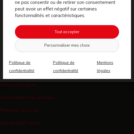
ne pas consentir ou de retirer son consentement
peut avoir un effet négatif sur certaines
RED-WILL est un service premium de location de vélos
fonctonnalités et caractéristiques.
électriques en abonnement mensuel, sans engagement,
avec un package de services tout inclus, à
Paris
.
Notre
Tout accepter
mission, faciliter la pratique du vélo en ville en gommant
Personnaliser mes choix
toutes les contraintes.
Politique de
Politique de
Mentions
confidentialité
confidentialité
légales
Aide et contact
Vélos électriques
Abonnement & services
Réserver un essai
Choisir RED-WILL ?