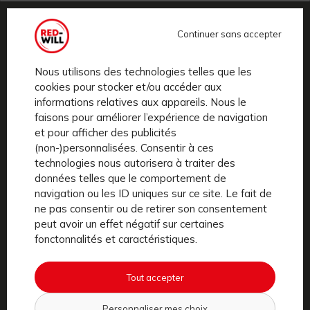
Continuer sans accepter
Nous utilisons des technologies telles que les
cookies pour stocker et/ou accéder aux
informations relatives aux appareils. Nous le
faisons pour améliorer l’expérience de navigation
RED-WILL est un service premium de location de vélos
et pour afficher des publicités
(non-)personnalisées. Consentir à ces
électriques en abonnement mensuel, sans engagement,
technologies nous autorisera à traiter des
avec un package de services tout inclus, à
Paris
.
Notre
données telles que le comportement de
mission, faciliter la pratique du vélo en ville en gommant
navigation ou les ID uniques sur ce site. Le fait de
toutes les contraintes.
ne pas consentir ou de retirer son consentement
peut avoir un effet négatif sur certaines
fonctonnalités et caractéristiques.
Aide et contact
Tout accepter
Vélos électriques
Personnaliser mes choix