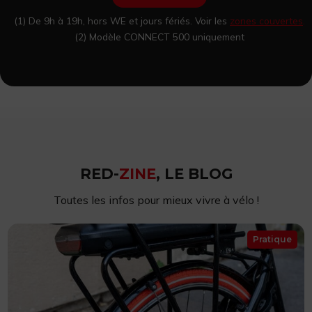
(1) De 9h à 19h, hors WE et jours fériés. Voir les
zones couvertes
.
(2) Modèle CONNECT 500 uniquement
RED-
ZINE
, LE BLOG
Toutes les infos pour mieux vivre à vélo !
Pratique