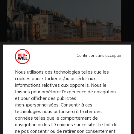
Continuer sans accepter
Nous utilisons des technologies telles que les
cookies pour stocker et/ou accéder aux
informations relatives aux appareils. Nous le
DES
VÉLOS
FIABLES, ÉLÉGANTS
faisons pour améliorer l’expérience de navigation
ET ASSEMBLÉS EN FRANCE.
et pour afficher des publicités
(non-)personnalisées. Consentir à ces
Roulez en douceur avec nos vélos aux roues rouges.
technologies nous autorisera à traiter des
Des vélos
électriques à louer,
performants dans
données telles que le comportement de
toutes les situations du quotidien.
navigation ou les ID uniques sur ce site. Le fait de
ne pas consentir ou de retirer son consentement